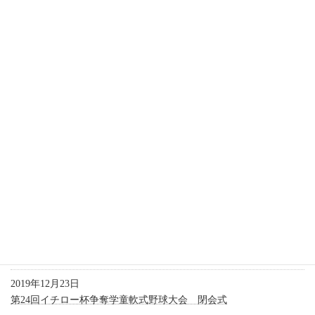
2020年12月20日
智辯和歌山高校で指導者デビュー、3日間の熱血指導
2020年10月30日
草野球チーム「KOBE CHIBEN」結成、野球への情熱継続
2020年7月31日
人気アスリート調査で不動の存在感
2020年5月18日
スポーツ界からエール、逆境下でのマスク基金呼びかけ
2020年4月3日
イチロー選手、新入社員へのサプライズ激励メッセージ
2020年1月26日
JBS豊山 通常総会を開催しました
2019年12月23日
第24回イチロー杯争奪学童軟式野球大会 閉会式