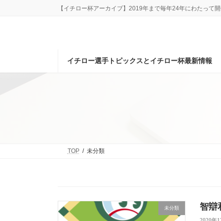
コ
ナ
【イチロー杯アーカイブ】2019年まで毎年24年にわたっ
ン
ビ
テ
ゲ
ン
ー
ツ
シ
へ
ョ
イチロー選手トピックスとイチロー杯最新情報
ス
ン
キ
に
ッ
移
プ
動
TOP
未分類
智辯
未分類
2020年