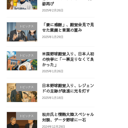
姿再び
2025年2月26日
「妻に感謝」、殿堂会見で見
トピックス
せた素顔と言葉の重み
2025年1月29日
米国野球殿堂入り、日本人初
トピックス
の快挙に「一票足りなくて良
かった」
2025年1月26日
日本野球殿堂入り、レジェン
トピックス
ドの足跡が後進に光を灯す
2025年1月18日
松井氏と情熱大陸スペシャル
トピックス
対談、データ野球に一石
2024年12月29日