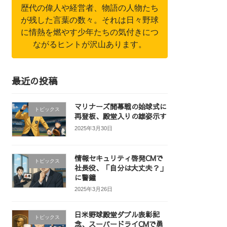
歴代の偉人や経営者、物語の人物たち
が残した言葉の数々。それは日々野球
に情熱を燃やす少年たちの気付きにつ
ながるヒントが沢山あります。
最近の投稿
マリナーズ開幕戦の始球式に
トピックス
再登板、殿堂入りの雄姿示す
2025年3月30日
情報セキュリティ啓発CMで
トピックス
社長役、「自分は大丈夫？」
に警鐘
2025年3月26日
日米野球殿堂ダブル表彰記
トピックス
念、スーパードライCMで勇