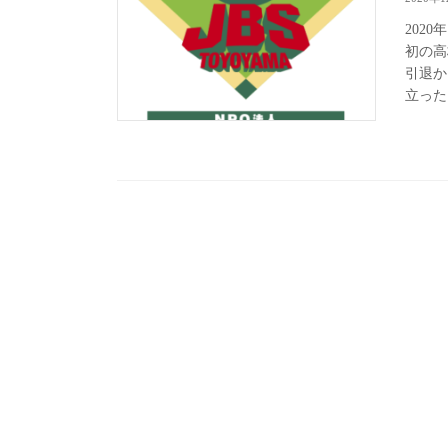
202
初の高
引退か
立った